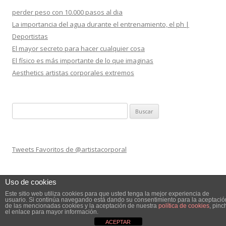
perder peso con 10.000 pasos al dia
La importancia del agua durante el entrenamiento, el ph |
Deportistas
El mayor secreto para hacer cualquier cosa
El físico es más importante de lo que imaginas
Aesthetics artistas corporales extremos
Buscar:
Tweets Favoritos de @artistacorporal
Uso de cookies
Este sitio web utiliza cookies para que usted tenga la mejor experiencia de
usuario. Si continúa navegando está dando su consentimiento para la aceptació
de las mencionadas cookies y la aceptación de nuestra
política de cookies
, pinc
Funciona gracias a WordPress
el enlace para mayor información.
ACEPTAR