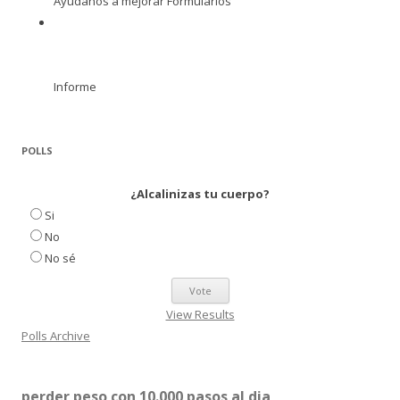
Ayúdanos a mejorar Formularios
Informe
POLLS
¿Alcalinizas tu cuerpo?
Si
No
No sé
View Results
Polls Archive
perder peso con 10.000 pasos al dia