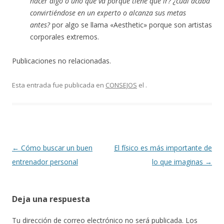
hacer algo o uno que va porque tiene que ir? ¿cual acaba
convirtiéndose en un experto o alcanza sus metas
antes?
por algo se llama «Aesthetic» porque son artistas
corporales extremos.
Publicaciones no relacionadas.
Esta entrada fue publicada en
CONSEJOS
el
.
Navegación
←
Cómo buscar un buen
El físico es más importante de
de
entrenador personal
lo que imaginas
→
entradas
Deja una respuesta
Tu dirección de correo electrónico no será publicada.
Los